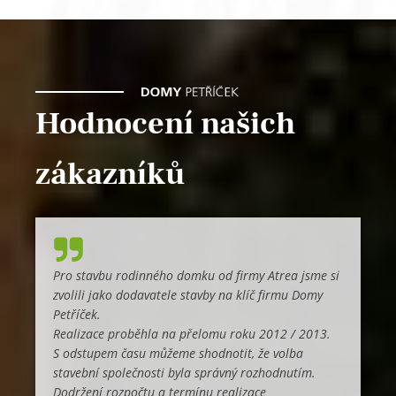
Hodnocení našich
zákazníků
Pro stavbu rodinného domku od firmy Atrea jsme si
zvolili jako dodavatele stavby na klíč firmu Domy
Petříček.
Realizace proběhla na přelomu roku 2012 / 2013.
S odstupem času můžeme shodnotit, že volba
stavební společnosti byla správný rozhodnutím.
Dodržení rozpočtu a termínu realizace