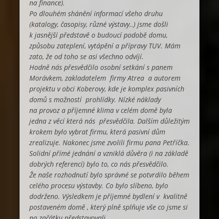
na finance).
Po dlouhém shánění informací všeho druhu
(katalogy, časopisy, různé výstavy..) jsme došli
k jasnější představě o budoucí podobě domu,
způsobu zateplení, vytápění a přípravy TUV. Mám
zato, že od toho se asi všechno odvíjí.
Hodně nás přesvědčilo osobní setkání s panem
Morávkem, zakladatelem firmy Atrea a autorem
projektu v obci Koberovy, kde je komplex pasivních
domů s možností prohlídky. Nízké náklady
na provoz a příjemné klima v celém domě byla
jedna z věcí která nás přesvědčila. Dalším důležitým
krokem bylo vybrat firmu, která pasivní dům
zrealizuje. Nakonec jsme zvolili firmu pana Petříčka.
Solidní přímé jednání a vzniklá důvěra (i na základě
dobrých referencí) bylo to, co nás přesvědčilo.
Že naše rozhodnutí bylo správné se potvrdilo během
celého procesu výstavby. Co bylo slíbeno, bylo
dodrženo. Výsledkem je příjemné bydlení v kvalitně
postaveném domě , který plně splňuje vše co jsme si
na začátku představovali.