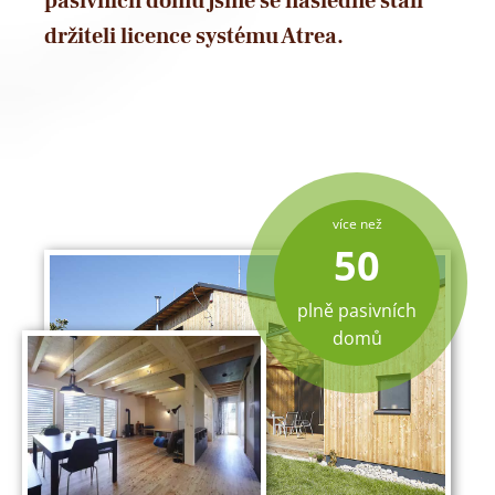
pasivních domů jsme se následně stali
držiteli licence systému Atrea.
více než
50
plně pasivních
domů