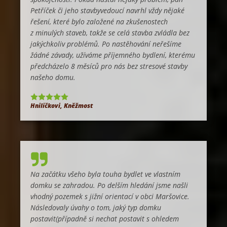
Petříček či jeho stavbyvedoucí navrhl vždy nějaké
řešení, které bylo založené na zkušenostech
z minulých staveb, takže se celá stavba zvládla bez
jakýchkoliv problémů. Po nastěhování neřešíme
žádné závady, užíváme příjemného bydlení, kterému
předcházelo 8 měsíců pro nás bez stresové stavby
našeho domu.
Hniličkovi, Kněžmost
Na začátku všeho byla touha bydlet ve vlastním
domku se zahradou. Po delším hledání jsme našli
vhodný pozemek s jižní orientací v obci Maršovice.
Následovaly úvahy o tom, jaký typ domku
postavit(případně si nechat postavit s ohledem