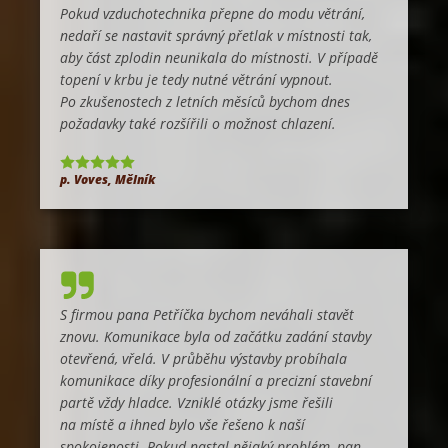
Pokud vzduchotechnika přepne do modu větrání,
nedaří se nastavit správný přetlak v místnosti tak,
aby část zplodin neunikala do místnosti. V případě
topení v krbu je tedy nutné větrání vypnout.
Po zkušenostech z letních měsíců bychom dnes
požadavky také rozšířili o možnost chlazení.
p. Voves, Mělník
S firmou pana Petříčka bychom neváhali stavět
znovu. Komunikace byla od začátku zadání stavby
otevřená, vřelá. V průběhu výstavby probíhala
komunikace díky profesionální a precizní stavební
partě vždy hladce. Vzniklé otázky jsme řešili
na místě a ihned bylo vše řešeno k naší
spokojenosti. Pokud nastal nějaký problém, pan