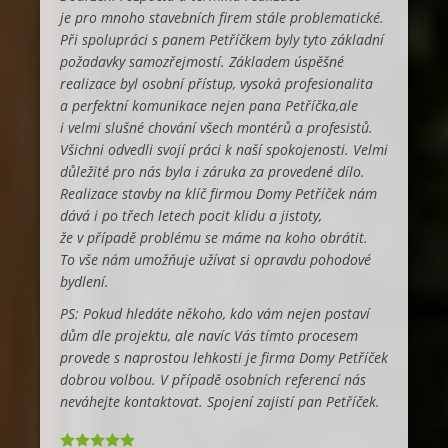
je pro mnoho stavebních firem stále problematické.
Při spolupráci s panem Petříčkem byly tyto základní
požadavky samozřejmostí. Základem úspěšné
realizace byl osobní přístup, vysoká profesionalita
a perfektní komunikace nejen pana Petříčka,ale
i velmi slušné chování všech montérů a profesistů.
Všichni odvedli svojí práci k naší spokojenosti. Velmi
důležité pro nás byla i záruka za provedené dílo.
Realizace stavby na klíč firmou Domy Petříček nám
dává i po třech letech pocit klidu a jistoty,
že v případě problému se máme na koho obrátit.
To vše nám umožňuje užívat si opravdu pohodové
bydlení.
PS: Pokud hledáte někoho, kdo vám nejen postaví
dům dle projektu, ale navíc Vás tímto procesem
provede s naprostou lehkosti je firma Domy Petříček
dobrou volbou. V případě osobních referencí nás
neváhejte kontaktovat. Spojení zajistí pan Petříček.