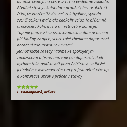
na úkor kvality, na které si firma evidentně zakládá.
Předání stavby i kolaudace proběhly bez problémů.
Dům, ve kterém již více než rok bydlíme, vypadá
zvenčí celkem malý, ale kdokoliv vejde, je příjemně
překvapen, kolik místa a místností v domě je.
Topíme pouze v krbových kamnech a dům je během
půl hodiny vytopen, velice také chválíme doporučení
nechat si zabudovat rekuperaci.
Jednoznačně se tedy řadíme ke spokojeným
zákazníkům a firmu můžeme jen doporučit. Rádi
bychom také poděkovali panu Petříčkovi za lidské
jednání a stavbyvedoucímu za profesionální přístup
a konzultace úprav v průběhu stavby.
L. Chaloupková, Držkov