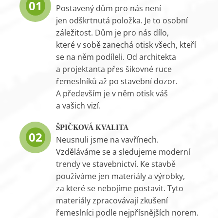
01
Postavený dům pro nás není
jen odškrtnutá položka. Je to osobní
záležitost. Dům je pro nás dílo,
které v sobě zanechá otisk všech, kteří
se na něm podíleli. Od architekta
a projektanta přes šikovné ruce
řemeslníků až po stavební dozor.
A především je v něm otisk váš
a vašich vizí.
ŠPIČKOVÁ KVALITA
02
Neusnuli jsme na vavřínech.
Vzděláváme se a sledujeme moderní
trendy ve stavebnictví. Ke stavbě
používáme jen materiály a výrobky,
za které se nebojíme postavit. Tyto
materiály zpracovávají zkušení
řemeslníci podle nejpřísnějších norem.