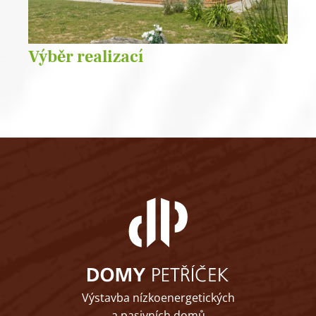
Výběr realizací
Výstavba nízkoenergetických
a pasivních domů