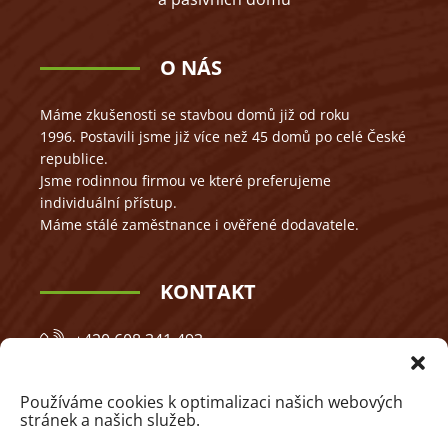
O NÁS
Máme zkušenosti se stavbou domů již od roku
1996. Postavili jsme již více než 45 domů po celé České
republice.
Jsme rodinnou firmou ve které preferujeme
individuální přístup.
Máme stálé zaměstnance i ověřené dodavatele.
KONTAKT
+420 608 341 493
danielpetricek@gmail.com
Používáme cookies k optimalizaci našich webových
Hodkovická 292/26,
stránek a našich služeb.
460 06 Liberec VI-Rochlice